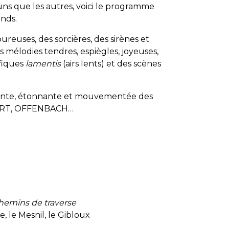
 uns que les autres, voici le programme
ands.
reuses, des sorcières, des sirènes et
 mélodies tendres, espiègles, joyeuses,
fiques
lamentis
(airs lents) et des scènes
llante, étonnante et mouvementée des
ZART, OFFENBACH…
hemins de traverse
, le Mesnil, le Gibloux